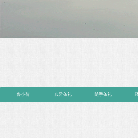
鲁小荷
典雅茶礼
随手茶礼