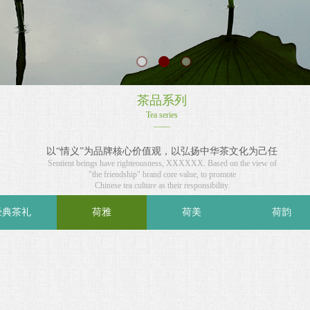
茶品系列
Tea series
——
以“情义”为品牌核心价值观，以弘扬中华茶文化为己任
Sentient beings have righteousness, XXXXXX. Based on the view of
"the friendship" brand core value, to promote
Chinese tea culture as their responsibility.
经典茶礼
荷雅
荷美
荷韵