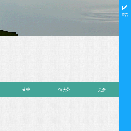
留言
荷香
精茯茶
更多