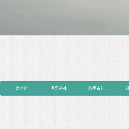
鲁小荷
典雅茶礼
随手茶礼