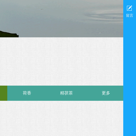
留言
荷香
精茯茶
更多