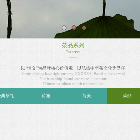
茶品系列
Tea series
——
以“情义”为品牌核心价值观，以弘扬中华茶文化为己任
Sentient beings have righteousness, XXXXXX. Based on the view of
"the friendship" brand core value, to promote
Chinese tea culture as their responsibility.
经典茶礼
荷雅
荷美
荷韵