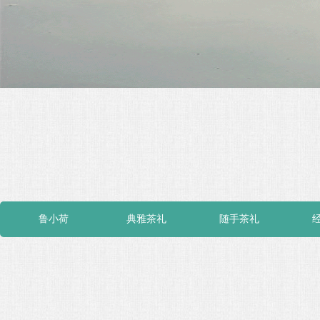
鲁小荷
典雅茶礼
随手茶礼