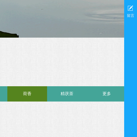
留言
荷香
精茯茶
更多