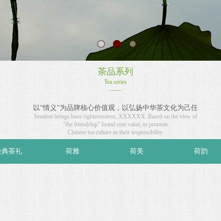
茶品系列
Tea series
——
以“情义”为品牌核心价值观，以弘扬中华茶文化为己任
Sentient beings have righteousness, XXXXXX. Based on the view of
"the friendship" brand core value, to promote
Chinese tea culture as their responsibility.
经典茶礼
荷雅
荷美
荷韵